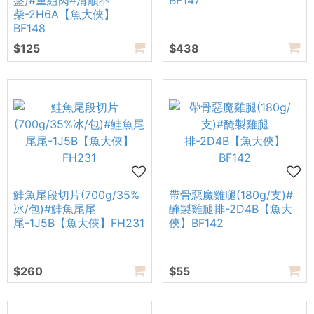
盤)#重組肉#滑順不
BF147
柴-2H6A【魚大俠】
BF148
$125
$438
鮭魚尾段切片(700g/35%
帶骨惡魔雞腿(180g/支)#
冰/包)#鮭魚尾尾
醃製雞腿排-2D4B【魚大
尾-1J5B【魚大俠】FH231
俠】BF142
$260
$55