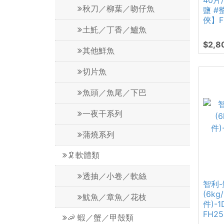
40片/
秋刀／柳葉／吻仔魚
鹽 #
俠】F
土魠／丁香／鱸魚
$2,8
其他鮮魚
切片魚
魚頭／魚尾／下巴
一夜干系列
蒲燒系列
🦑軟體類
透抽／小卷／軟絲
智利-
(6kg
魷魚／章魚／花枝
件)-
FH25
🦐 蝦／蟹／甲殼類