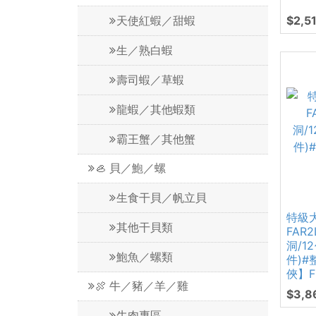
$2,5
天使紅蝦／甜蝦
生／熟白蝦
壽司蝦／草蝦
龍蝦／其他蝦類
霸王蟹／其他蟹
🦪 貝／鮑／螺
生食干貝／帆立貝
特級
其他干貝類
FAR
洞/12
鮑魚／螺類
件)#
俠】F
🍖 牛／豬／羊／雞
$3,8
牛肉專區