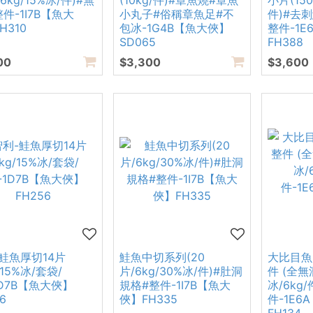
6kg/15%冰/件)#無
(10kg/件)#章魚燒#章魚
小片(150
整件-1I7B【魚大
小丸子#俗稱章魚足#不
件)#去
H310
包冰-1G4B【魚大俠】
整件-1E
SD065
FH388
00
$3,300
$3,600
鮭魚厚切14片
鮭魚中切系列(20
大比目魚-
/15%冰/套袋/
片/6kg/30%冰/件)#肚洞
件 (全無
1D7B【魚大俠】
規格#整件-1I7B【魚大
冰/6kg/
6
俠】FH335
件-1E6