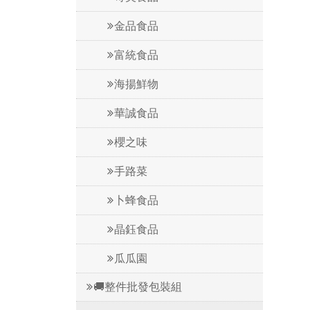
金品食品
富統食品
海揚鮮物
華誠食品
櫻之味
手路菜
卜蜂食品
晶鈺食品
瓜瓜園
🚚整件批發包裝組