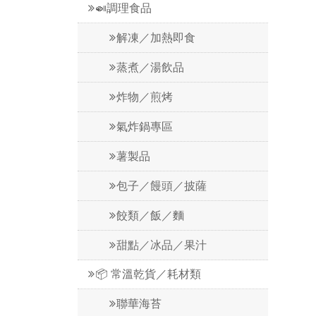
🍛調理食品
解凍／加熱即食
蒸煮／湯飲品
炸物／煎烤
氣炸鍋專區
薯製品
包子／饅頭／披薩
餃類／飯／麵
甜點／冰品／果汁
📦 常溫乾貨／耗材類
聯華海苔