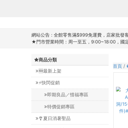
網站公告 :
全館零售滿$999免運費，店家批發客滿
★門市營業時間：周一至五，9:00~18:00，
商品分類
首頁
🆕最新上架
⚡️快閃促銷
即期良品／惜福專區
特價促銷專區
🎐夏日消暑聖品