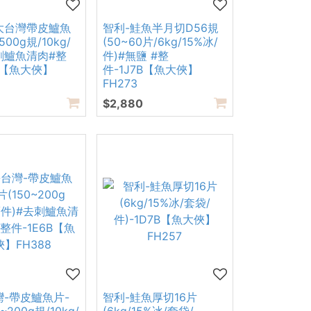
大台灣帶皮鱸魚
智利-鮭魚半月切D56規
500g規/10kg/
(50~60片/6kg/15%冰/
去刺鱸魚清肉#整
件)#無鹽 #整
A【魚大俠】
件-1J7B【魚大俠】
FH273
$2,880
灣-帶皮鱸魚片-
智利-鮭魚厚切16片