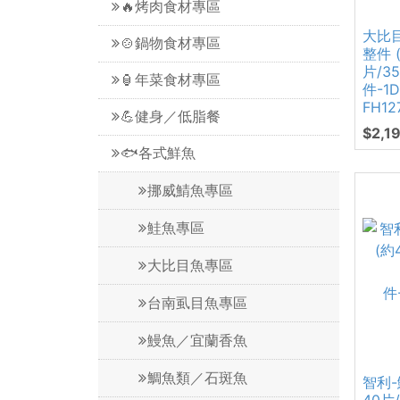
🔥烤肉食材專區
大比目
🍲鍋物食材專區
整件 
片/3
🏮年菜食材專區
件-1
FH12
💪健身／低脂餐
$2,1
🐟各式鮮魚
挪威鯖魚專區
鮭魚專區
大比目魚專區
台南虱目魚專區
鰻魚／宜蘭香魚
鯛魚類／石斑魚
智利-