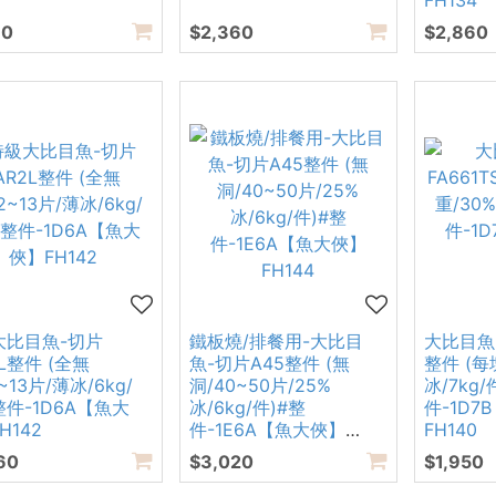
FH134
10
$2,360
$2,860
大比目魚-切片
鐵板燒/排餐用-大比目
大比目魚-
2L整件 (全無
魚-切片A45整件 (無
整件 (每
~13片/薄冰/6kg/
洞/40~50片/25%
冰/7kg/
整件-1D6A【魚大
冰/6kg/件)#整
件-1D7
H142
件-1E6A【魚大俠】
FH140
FH144
60
$3,020
$1,950