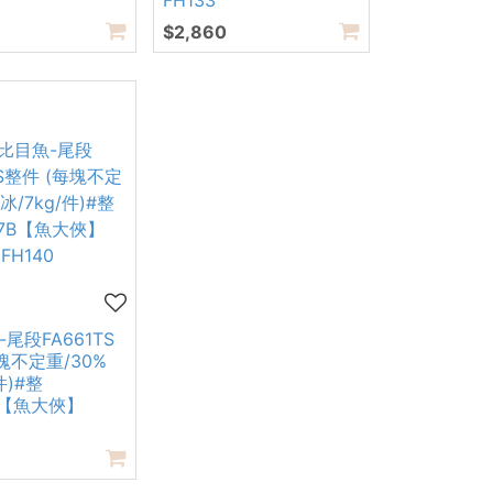
FH133
$2,860
尾段FA661TS
塊不定重/30%
件)#整
B【魚大俠】