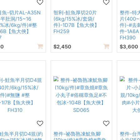
魚-切片AL-A35N
智利-鮭魚厚切20片
整件-特
(半肚洞/15~16
(6kg/15%冰/套袋/
片(400~
5%冰/6kg/件)#整
件)-1D7B【魚大俠】
件)-#
D6B【魚大俠】
FH259
件-1A6
7
FH390
90
$2,450
$3,600
鮭魚半月切D4規(約
整件-祕魯熟凍魷魚腳
整件-台