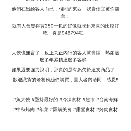
他們在出給客人而已，相同的東西 我賣便宜被你嫌
棄，
就有人會覺得買250一包的好像就吃起來真的比較好
吃，真是948794狂，
大俠也無言了，反正真正內行的客人就會懂，熱銷這
麼多年累積這麼多客群，
如果還要強力說明，那真的是有虧欠於這支商品了，
歡迎識貨的老饕粉絲們購買，量大者內洽阿，感恩!!
#魚大俠 #堅持最好的 #冷凍食材 #超市 #台南海鮮
#中秋烤肉 #年菜 #團購美食 #露營食材 #烤肉食材