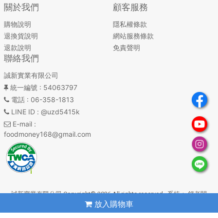
關於我們
顧客服務
購物說明
隱私權條款
退換貨說明
網站服務條款
退款說明
免責聲明
聯絡我們
誠新實業有限公司
統一編號
: 54063797
電話
: 06-358-1813
LINE ID
: @uzd5415k
E-mail
:
foodmoney168@gmail.com
誠新實業有限公司 Copyright© 2026 All rights reserved. 系統：
錢老闆
放入購物車
雲平台