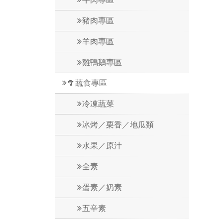
豬肉專區
羊肉專區
雞鴨鵝專區
🥦蔬食專區
冷凍蔬菜
冰烤／栗香／地瓜類
水果／原汁
全素
蛋素／奶素
五辛素