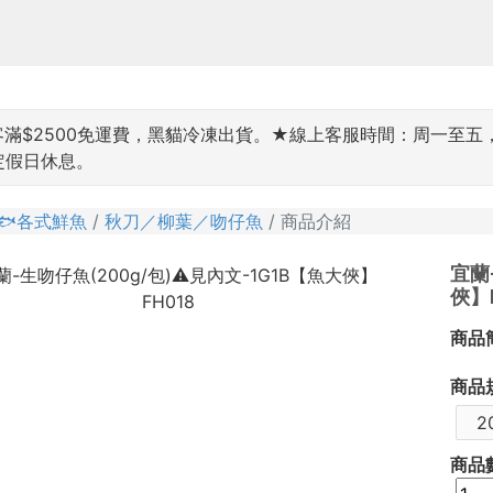
$2500免運費，黑貓冷凍出貨。★線上客服時間：周一至五，9:00~
國定假日休息。
🐟各式鮮魚
秋刀／柳葉／吻仔魚
商品介紹
宜蘭
俠】F
商品
商品
2
商品