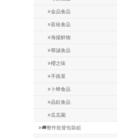
金品食品
富統食品
海揚鮮物
華誠食品
櫻之味
手路菜
卜蜂食品
晶鈺食品
瓜瓜園
🚚整件批發包裝組