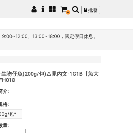
批發
0
12:00、13:00~18:00，國定假日休息。
-生吻仔魚(200g/包)⚠️見內文-1G1B【魚大
H018
簡介:
規格:
00g/包*
數量: