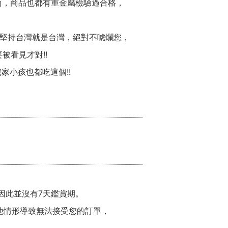
商，商品也都有重金屬檢驗過合格，
堅持台灣就是台灣，絕對不唬爛您，
被看見才對!!
家小孩也都吃這個!!
因此並沒有7天鑑賞期。
他情形導致無法接受您的訂單，
。