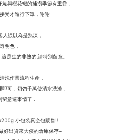
仔魚與櫻花蝦的捕撈季節有重疊，
接受才進行下單，謝謝
客人誤以為是熟凍，
透明色，
這是生的非熟的,請特別留意。
清洗作業流程生產，
理即可，切勿千萬使清水洗滌，
別留意這事情了．
0g 小包裝真空包販售!!
做好出貨來大俠的倉庫保存~