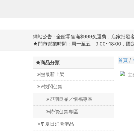
網站公告 :
全館零售滿$999免運費，店家批發客滿
★門市營業時間：周一至五，9:00~18:00，
首頁
商品分類
🆕最新上架
⚡️快閃促銷
即期良品／惜福專區
特價促銷專區
🎐夏日消暑聖品