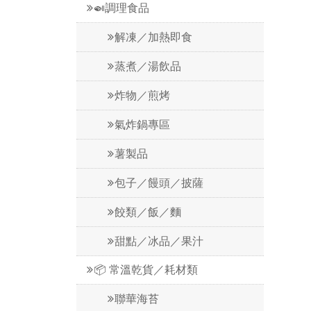
🍛調理食品
解凍／加熱即食
蒸煮／湯飲品
炸物／煎烤
氣炸鍋專區
薯製品
包子／饅頭／披薩
餃類／飯／麵
甜點／冰品／果汁
📦 常溫乾貨／耗材類
聯華海苔