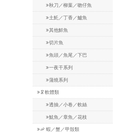
秋刀／柳葉／吻仔魚
土魠／丁香／鱸魚
其他鮮魚
切片魚
魚頭／魚尾／下巴
一夜干系列
蒲燒系列
🦑軟體類
透抽／小卷／軟絲
魷魚／章魚／花枝
🦐 蝦／蟹／甲殼類