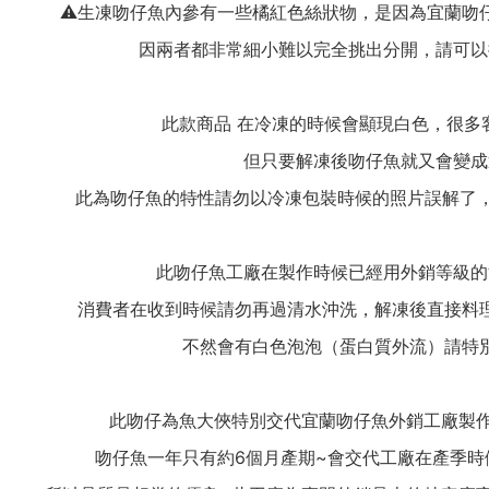
⚠️生凍吻仔魚內參有一些橘紅色絲狀物，是因為宜蘭吻
因兩者都非常細小難以完全挑出分開，請可以
此款商品 在冷凍的時候會顯現白色，很多
但只要解凍後吻仔魚就又會變成
此為吻仔魚的特性請勿以冷凍包裝時候的照片誤解了，
此吻仔魚工廠在製作時候已經用外銷等級的
消費者在收到時候請勿再過清水沖洗，解凍後直接料
不然會有白色泡泡（蛋白質外流）請特
此吻仔為魚大俠特別交代宜蘭吻仔魚外銷工廠製作20
吻仔魚一年只有約6個月產期~會交代工廠在產季時