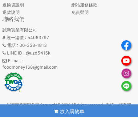
退換貨說明
網站服務條款
退款說明
免責聲明
聯絡我們
誠新實業有限公司
統一編號
: 54063797
電話
: 06-358-1813
LINE ID
: @uzd5415k
E-mail
:
foodmoney168@gmail.com
誠新實業有限公司 Copyright© 2026 All rights reserved. 系統：
錢老闆
放入購物車
雲平台