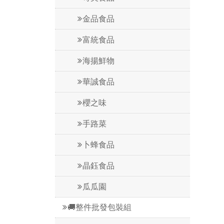
金品食品
富統食品
海揚鮮物
華誠食品
櫻之味
手路菜
卜蜂食品
晶鈺食品
瓜瓜園
🚚整件批發包裝組