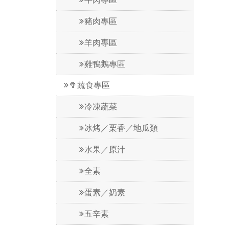
豬肉專區
羊肉專區
雞鴨鵝專區
🥦蔬食專區
冷凍蔬菜
冰烤／栗香／地瓜類
水果／原汁
全素
蛋素／奶素
五辛素