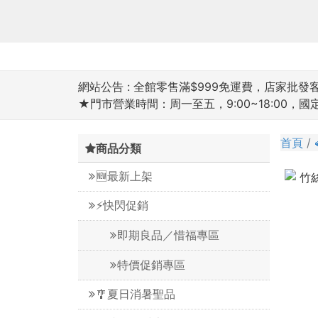
網站公告 :
全館零售滿$999免運費，店家批發客滿
★門市營業時間：周一至五，9:00~18:00，
首頁
商品分類
🆕最新上架
⚡️快閃促銷
即期良品／惜福專區
特價促銷專區
🎐夏日消暑聖品