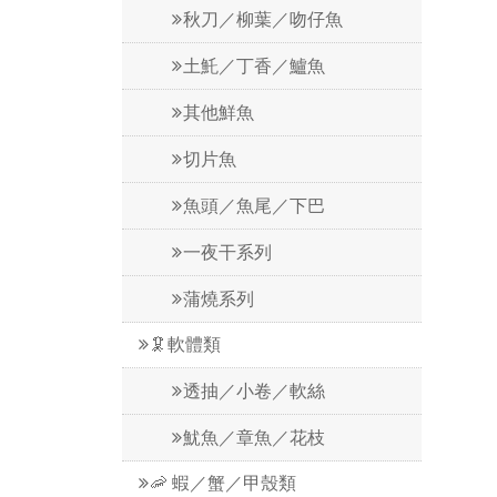
秋刀／柳葉／吻仔魚
土魠／丁香／鱸魚
其他鮮魚
切片魚
魚頭／魚尾／下巴
一夜干系列
蒲燒系列
🦑軟體類
透抽／小卷／軟絲
魷魚／章魚／花枝
🦐 蝦／蟹／甲殼類