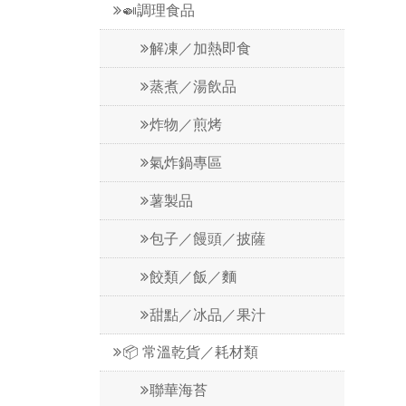
🍛調理食品
解凍／加熱即食
蒸煮／湯飲品
炸物／煎烤
氣炸鍋專區
薯製品
包子／饅頭／披薩
餃類／飯／麵
甜點／冰品／果汁
📦 常溫乾貨／耗材類
聯華海苔