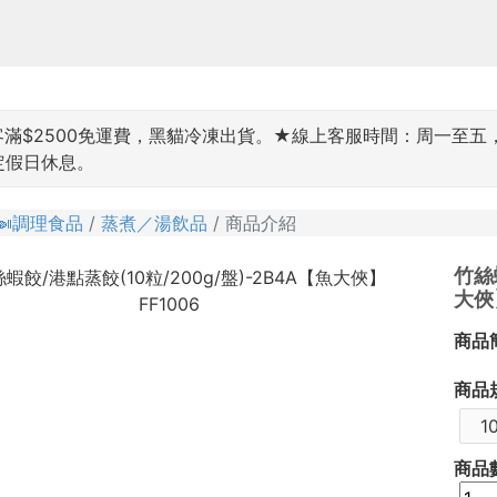
$2500免運費，黑貓冷凍出貨。★線上客服時間：周一至五，9:00~
國定假日休息。
🍛調理食品
蒸煮／湯飲品
商品介紹
竹絲蝦
大俠】
商品
商品
1
商品