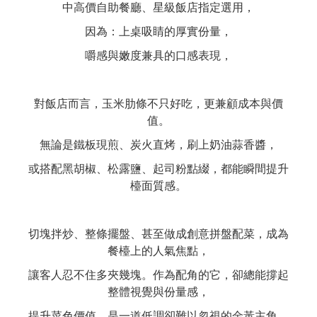
中高價自助餐廳、星級飯店指定選用，
因為：上桌吸睛的厚實份量，
嚼感與嫩度兼具的口感表現，
對飯店而言，玉米肋條不只好吃，更兼顧成本與價
值。
無論是鐵板現煎、炭火直烤，刷上奶油蒜香醬，
或搭配黑胡椒、松露鹽、起司粉點綴，都能瞬間提升
檯面質感。
切塊拌炒、整條擺盤、甚至做成創意拼盤配菜，成為
餐檯上的人氣焦點，
讓客人忍不住多夾幾塊。作為配角的它，卻總能撐起
整體視覺與份量感，
提升菜色價值，是一道低調卻難以忽視的金黃主角。