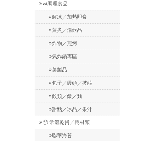
🍛調理食品
解凍／加熱即食
蒸煮／湯飲品
炸物／煎烤
氣炸鍋專區
薯製品
包子／饅頭／披薩
餃類／飯／麵
甜點／冰品／果汁
📦 常溫乾貨／耗材類
聯華海苔