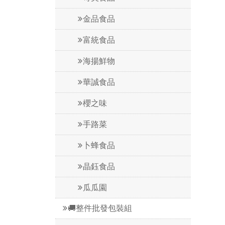
金品食品
富統食品
海揚鮮物
華誠食品
櫻之味
手路菜
卜蜂食品
晶鈺食品
瓜瓜園
🚚整件批發包裝組