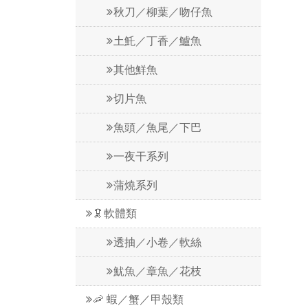
秋刀／柳葉／吻仔魚
土魠／丁香／鱸魚
其他鮮魚
切片魚
魚頭／魚尾／下巴
一夜干系列
蒲燒系列
🦑軟體類
透抽／小卷／軟絲
魷魚／章魚／花枝
🦐 蝦／蟹／甲殼類