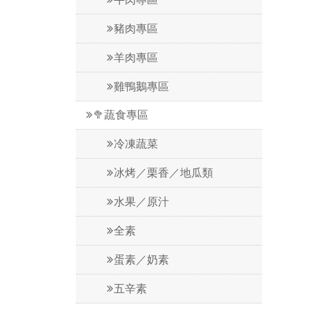
豬肉專區
羊肉專區
雞鴨鵝專區
🥦蔬食專區
冷凍蔬菜
冰烤／栗香／地瓜類
水果／原汁
全素
蛋素／奶素
五辛素