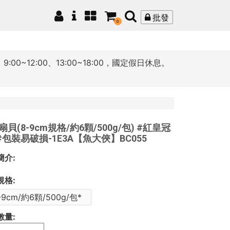
批發
0
12:00、13:00~18:00，國定假日休息。
貝(8-9cm規格/約6顆/500g/包) #紅皇冠
 #包裝易破損-1E3A【魚大俠】BC055
簡介:
規格:
-9cm/約6顆/500g/包*
數量: