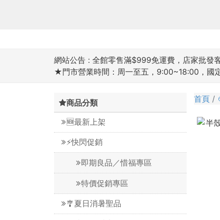
網站公告 :
全館零售滿$999免運費，店家批發客滿
★門市營業時間：周一至五，9:00~18:00，
首頁
商品分類
🆕最新上架
⚡️快閃促銷
即期良品／惜福專區
特價促銷專區
🎐夏日消暑聖品