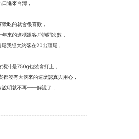
出口進來台灣，
喜歡吃的就會很喜歡，
一年來的進櫃跟客戶詢問次數，
尾我想大約落在20出頭尾，
湯汁是750g包裝會打上，
辦案都沒有大俠來的這麼認真與用心，
有說明就不再一一解說了．