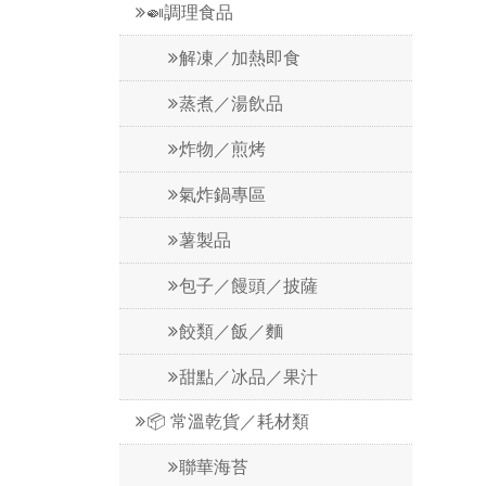
🍛調理食品
解凍／加熱即食
蒸煮／湯飲品
炸物／煎烤
氣炸鍋專區
薯製品
包子／饅頭／披薩
餃類／飯／麵
甜點／冰品／果汁
📦 常溫乾貨／耗材類
聯華海苔