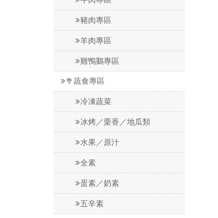
豬肉專區
羊肉專區
雞鴨鵝專區
🥦蔬食專區
冷凍蔬菜
冰烤／栗香／地瓜類
水果／原汁
全素
蛋素／奶素
五辛素