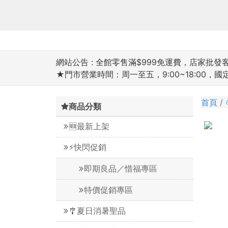
網站公告 :
全館零售滿$999免運費，店家批發客滿
★門市營業時間：周一至五，9:00~18:00，
首頁
商品分類
🆕最新上架
⚡️快閃促銷
即期良品／惜福專區
特價促銷專區
🎐夏日消暑聖品