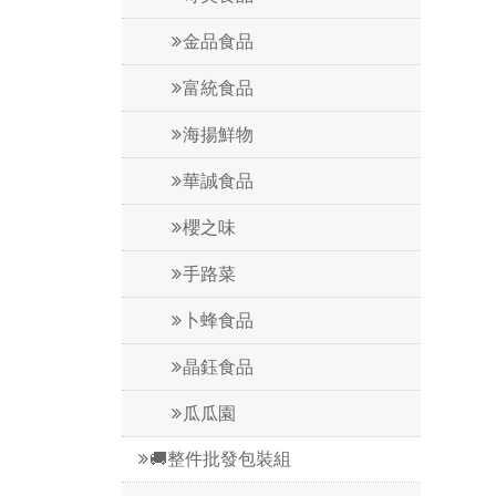
金品食品
富統食品
海揚鮮物
華誠食品
櫻之味
手路菜
卜蜂食品
晶鈺食品
瓜瓜園
🚚整件批發包裝組