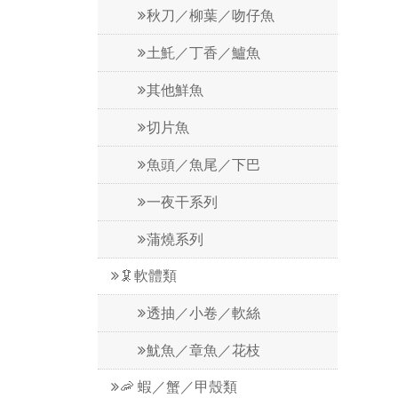
秋刀／柳葉／吻仔魚
土魠／丁香／鱸魚
其他鮮魚
切片魚
魚頭／魚尾／下巴
一夜干系列
蒲燒系列
🦑軟體類
透抽／小卷／軟絲
魷魚／章魚／花枝
🦐 蝦／蟹／甲殼類