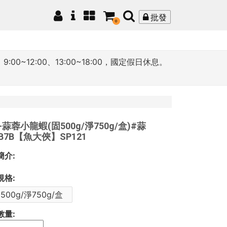
批發
0
12:00、13:00~18:00，國定假日休息。
-蒜蓉小龍蝦(固500g/淨750g/盒)#蒜
1B7B【魚大俠】SP121
簡介:
規格:
500g/淨750g/盒
數量: