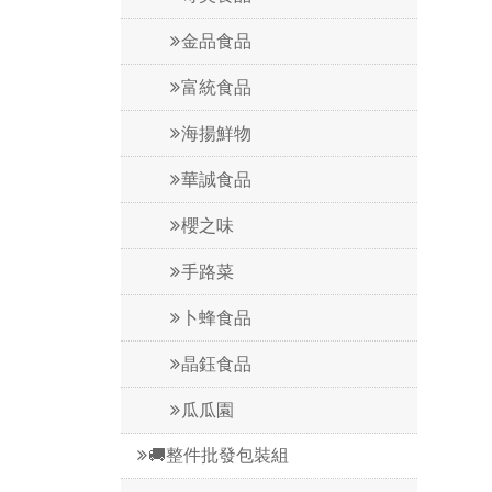
金品食品
富統食品
海揚鮮物
華誠食品
櫻之味
手路菜
卜蜂食品
晶鈺食品
瓜瓜園
🚚整件批發包裝組