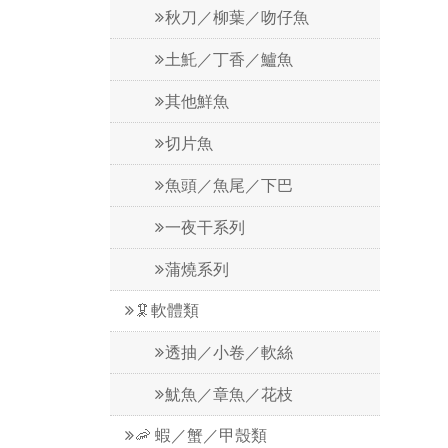
秋刀／柳葉／吻仔魚
土魠／丁香／鱸魚
其他鮮魚
切片魚
魚頭／魚尾／下巴
一夜干系列
蒲燒系列
🦑軟體類
透抽／小卷／軟絲
魷魚／章魚／花枝
🦐 蝦／蟹／甲殼類