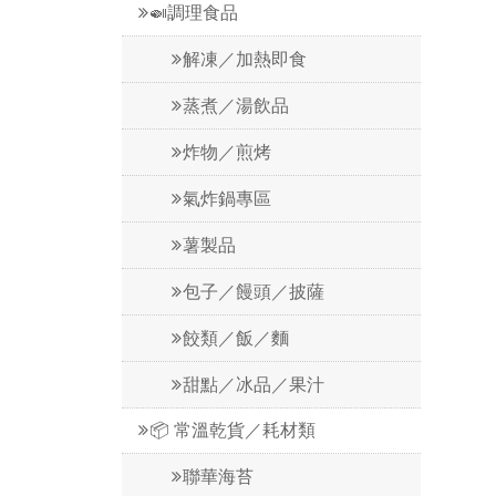
🍛調理食品
解凍／加熱即食
蒸煮／湯飲品
炸物／煎烤
氣炸鍋專區
薯製品
包子／饅頭／披薩
餃類／飯／麵
甜點／冰品／果汁
📦 常溫乾貨／耗材類
聯華海苔