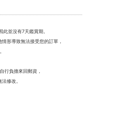
因此並沒有7天鑑賞期。
他情形導致無法接受您的訂單，
。
自行負擔來回郵資，
無法修改。