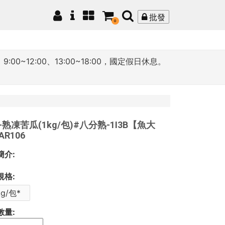
批發
0
12:00、13:00~18:00，國定假日休息。
-熟凍苦瓜(1kg/包)#八分熟-1I3B【魚大
R106
簡介:
規格:
kg/包*
數量: