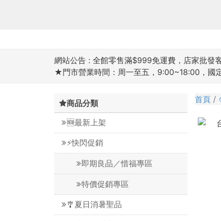
網站公告 :
全館零售滿$999免運費，店家批發客滿
★門市營業時間：周一至五，9:00~18:00，
首頁
商品分類
🆕最新上架
⚡️快閃促銷
即期良品／惜福專區
特價促銷專區
🎐夏日消暑聖品