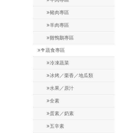
豬肉專區
羊肉專區
雞鴨鵝專區
🥦蔬食專區
冷凍蔬菜
冰烤／栗香／地瓜類
水果／原汁
全素
蛋素／奶素
五辛素