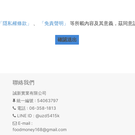
「隱私權條款」
、
「免責聲明」
等所載內容及其意義，茲同意
確認送出
聯絡我們
誠新實業有限公司
統一編號
: 54063797
電話
: 06-358-1813
LINE ID
: @uzd5415k
E-mail
:
foodmoney168@gmail.com