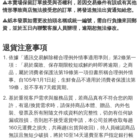
⚠️本賣場保留訂單接受與否權利，若因交易條件有誤或有其他
情形導致商店無法接受您的訂單，將發送無法出貨通知給您。
⚠️紙本發票如需更改抬頭名稱或統一編號，需自行負擔來回郵
資，並於五日內聯繫客服人員辦理，逾期恕無法修改。
退貨注意事項
依據「通訊交易解除權合理例外情事適用準則」第2條第一
項：「易於腐敗、保存期限較短或解約時即將逾期」之商
品，屬於消費者保護法第19條第一項但書所稱合理例外情
事。自105年1月1日起，生鮮食品不適用於消費者保護法第
19條，並不享有7天鑑賞期。
基於重視客戶需求與服務品質，若商品真有不符合您的期
許，有退/換貨需求時，請保持商品本體、贈品、內外包
裝、發票及所有附隨文件或資料的完整性，切勿有任何缺
漏或毀損，否則恕不接受退貨申請，本公司並將收取每趟
160元運費之損失，共兩趟(出貨與收回)，待人員確認商品
無誤且無短少破損，將於10至14天退費至客戶指定銀行帳