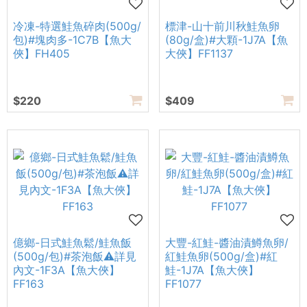
冷凍-特選鮭魚碎肉(500g/
標津-山十前川秋鮭魚卵
包)#塊肉多-1C7B【魚大
(80g/盒)#大顆-1J7A【魚
俠】FH405
大俠】FF1137
$220
$409
億鄉-日式鮭魚鬆/鮭魚飯
大豐-紅鮭-醬油漬鱒魚卵/
(500g/包)#茶泡飯⚠️詳見
紅鮭魚卵(500g/盒)#紅
內文-1F3A【魚大俠】
鮭-1J7A【魚大俠】
FF163
FF1077