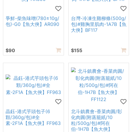
爭鮮-柴魚味噌(780±10g/
台灣-冷凍生雞柳條(500g/
包)-G0【魚大俠】AR090
包)#雞胸里肌肉-1A7B【魚
大俠】BF117
$90
$155
晶鈺-港式芋頭包子(6
北斗鎮農會-香菜肉圓/彰
顆/360g/包)#全
化肉圓(附蒸籠紙/10
素-2F1A【魚大俠】FF963
粒/500g/包)#阿在
伯-1H7B【魚大俠】