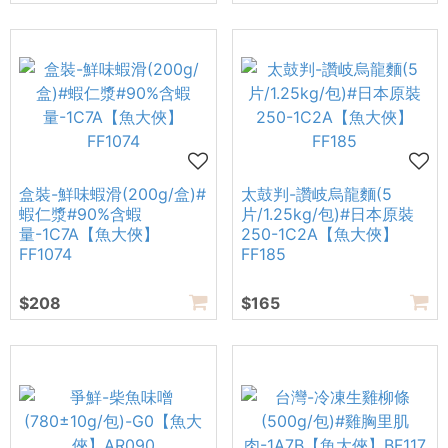
盒裝-鮮味蝦滑(200g/盒)#
太鼓判-讚岐烏龍麵(5
蝦仁漿#90%含蝦
片/1.25kg/包)#日本原裝
量-1C7A【魚大俠】
250-1C2A【魚大俠】
FF1074
FF185
$208
$165