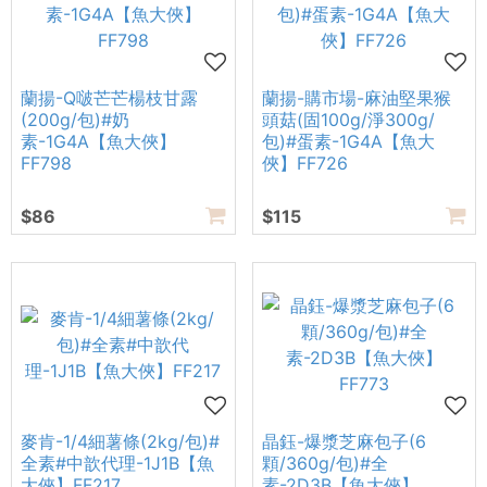
蘭揚-Q啵芒芒楊枝甘露
蘭揚-購市場-麻油堅果猴
(200g/包)#奶
頭菇(固100g/淨300g/
素-1G4A【魚大俠】
包)#蛋素-1G4A【魚大
FF798
俠】FF726
$86
$115
麥肯-1/4細薯條(2kg/包)#
晶鈺-爆漿芝麻包子(6
全素#中歆代理-1J1B【魚
顆/360g/包)#全
大俠】FF217
素-2D3B【魚大俠】