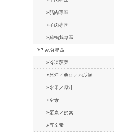
豬肉專區
羊肉專區
雞鴨鵝專區
🥦蔬食專區
冷凍蔬菜
冰烤／栗香／地瓜類
水果／原汁
全素
蛋素／奶素
五辛素