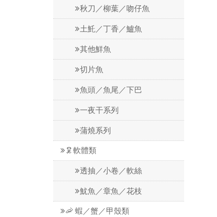
秋刀／柳葉／吻仔魚
土魠／丁香／鱸魚
其他鮮魚
切片魚
魚頭／魚尾／下巴
一夜干系列
蒲燒系列
🦑軟體類
透抽／小卷／軟絲
魷魚／章魚／花枝
🦐 蝦／蟹／甲殼類