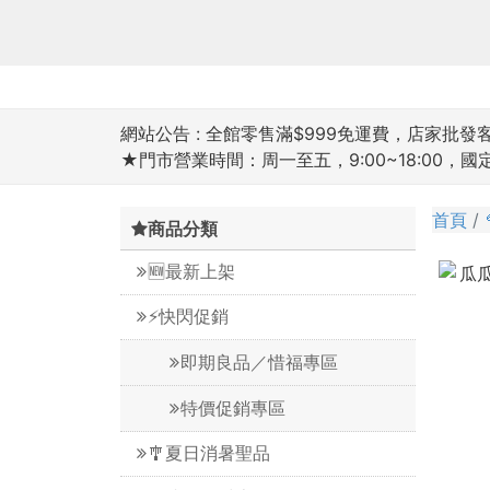
網站公告 :
全館零售滿$999免運費，店家批發客滿
★門市營業時間：周一至五，9:00~18:00，
首頁
商品分類
🆕最新上架
⚡️快閃促銷
即期良品／惜福專區
特價促銷專區
🎐夏日消暑聖品