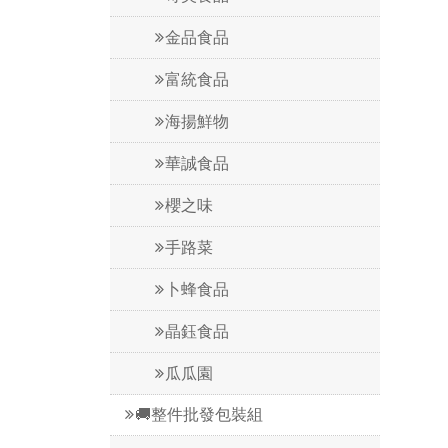
金品食品
富統食品
海揚鮮物
華誠食品
櫻之味
手路菜
卜蜂食品
晶鈺食品
瓜瓜園
🚚整件批發包裝組