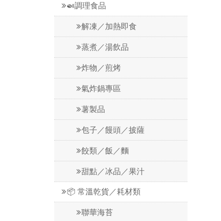
🍛調理食品
解凍／加熱即食
蒸煮／湯飲品
炸物／煎烤
氣炸鍋專區
薯製品
包子／饅頭／披薩
餃類／飯／麵
甜點／冰品／果汁
📦 常溫乾貨／耗材類
聯華海苔