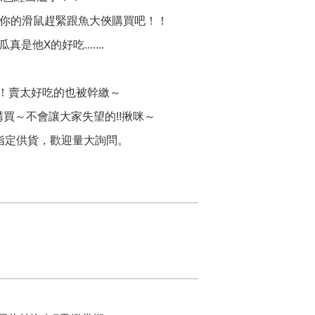
你的滑鼠趕緊跟魚大俠購買吧！！
他X的好吃.......
！賣太好吃的也被幹繳～
買～不會讓大家失望的!!揪咪～
指定供貨，歡迎量大詢問。