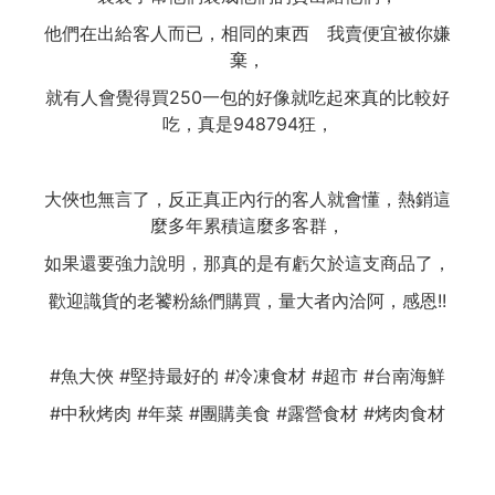
他們在出給客人而已，相同的東西 我賣便宜被你嫌
棄，
就有人會覺得買250一包的好像就吃起來真的比較好
吃，真是948794狂，
大俠也無言了，反正真正內行的客人就會懂，熱銷這
麼多年累積這麼多客群，
如果還要強力說明，那真的是有虧欠於這支商品了，
歡迎識貨的老饕粉絲們購買，量大者內洽阿，感恩!!
#魚大俠 #堅持最好的 #冷凍食材 #超市 #台南海鮮
#中秋烤肉 #年菜 #團購美食 #露營食材 #烤肉食材