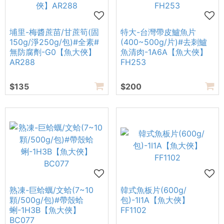
埔里-梅醬蔗苗/甘蔗筍(固
特大-台灣帶皮鱸魚片
150g/淨250g/包)#全素#
(400~500g/片)#去刺鱸
無防腐劑-G0【魚大俠】
魚清肉-1A6A【魚大俠】
AR288
FH253
$135
$200
熟凍-巨蛤蠣/文蛤(7~10
韓式魚板片(600g/
顆/500g/包)#帶殼蛤
包)-1I1A【魚大俠】
蜊-1H3B【魚大俠】
FF1102
BC077