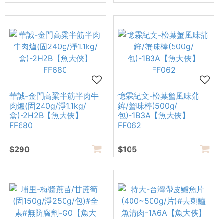
華誠-金門高粱半筋半肉牛
憶霖紀文-松葉蟹風味蒲
肉爐(固240g/淨1.1kg/
鉾/蟹味棒(500g/
盒)-2H2B【魚大俠】
包)-1B3A【魚大俠】
FF680
FF062
$290
$105