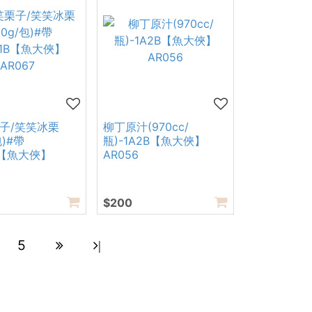
子/笑笑冰栗
柳丁原汁(970cc/
包)#帶
瓶)-1A2B【魚大俠】
B【魚大俠】
AR056
$200
5
|