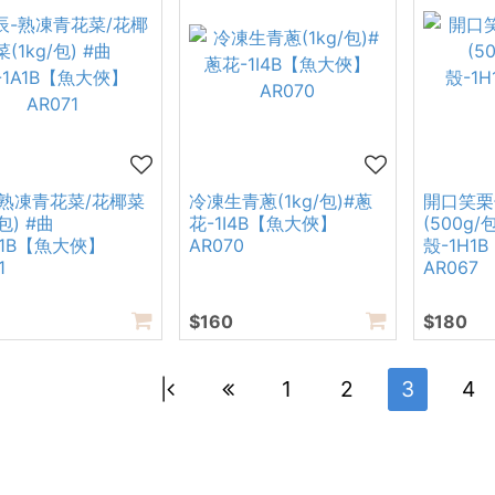
-熟凍青花菜/花椰菜
冷凍生青蔥(1kg/包)#蔥
開口笑栗
/包) #曲
花-1I4B【魚大俠】
(500g/
A1B【魚大俠】
AR070
殼-1H1
1
AR067
$160
$180
|
1
2
3
4