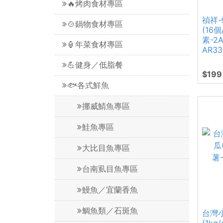
🔥烤肉食材專區
禎祥
🍲鍋物食材專區
(16個
素-2
🏮年菜食材專區
AR33
💪健身／低脂餐
$199
🐟各式鮮魚
挪威鯖魚專區
鮭魚專區
大比目魚專區
台南虱目魚專區
鰻魚／宜蘭香魚
鯛魚類／石斑魚
台灣