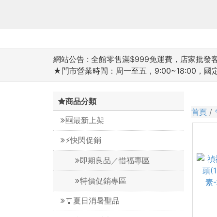
網站公告 :
全館零售滿$999免運費，店家批發客滿
★門市營業時間：周一至五，9:00~18:00，
商品分類
首頁
🆕最新上架
⚡️快閃促銷
即期良品／惜福專區
特價促銷專區
🎐夏日消暑聖品