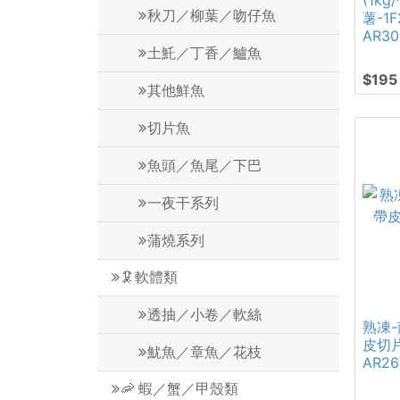
(1k
秋刀／柳葉／吻仔魚
薯-1
AR30
土魠／丁香／鱸魚
$195
其他鮮魚
切片魚
魚頭／魚尾／下巴
一夜干系列
蒲燒系列
🦑軟體類
透抽／小卷／軟絲
熟凍-
皮切片
魷魚／章魚／花枝
AR26
🦐 蝦／蟹／甲殼類