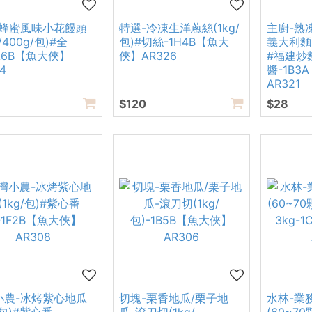
-蜂蜜風味小花饅頭
特選-冷凍生洋蔥絲(1kg/
主廚-熟
/400g/包)#全
包)#切絲-1H4B【魚大
義大利麵(
A6B【魚大俠】
俠】AR326
#福建炒
4
醬-1B3
AR321
$120
$28
小農-冰烤紫心地瓜
切塊-栗香地瓜/栗子地
水林-業