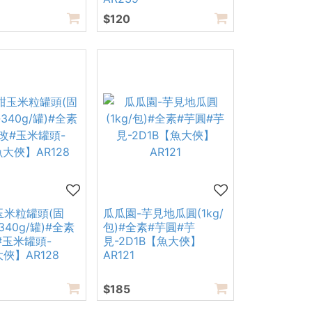
$120
玉米粒罐頭(固
瓜瓜園-芋見地瓜圓(1kg/
340g/罐)#全素
包)#全素#芋圓#芋
#玉米罐頭-
見-2D1B【魚大俠】
俠】AR128
AR121
$185