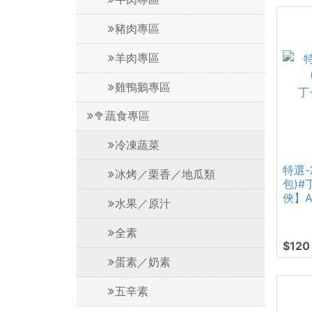
豬肉專區
羊肉專區
雞鴨鵝專區
🥦蔬食專區
冷凍蔬菜
特選-
冰烤／栗香／地瓜類
包)#
俠】A
水果／原汁
全素
$120
蛋素／奶素
五辛素