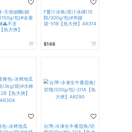
凍-天使細麵/細
F薑汁冰角/原汁冰磚(10
150g/包)#全素
顆/300g/包)#夾鏈
麵⚠️不含
袋-1I1B【魚大俠】AR314
A【魚大俠】
$148
務包-冰烤地瓜
台灣-冷凍生牛番茄角/切