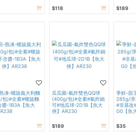
$118
$189
-熟凍-螺旋義大利麵
瓜瓜園-氣炸雙色QQ球
爭鮮-甜
0g/包)#全素#螺旋麵
(400g/包)#全素#氣炸鍋
285g/淨
含醬-1B3A【魚大
可#地瓜球-2D1B【魚大
#非基改
R238
俠】AR230
G0【魚大
$189
$35