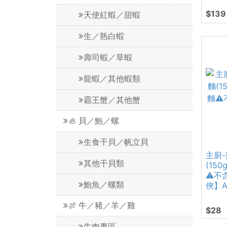
$139
天使紅蝦／甜蝦
生／熟白蝦
壽司蝦／草蝦
龍蝦／其他蝦類
霸王蟹／其他蟹
🦪 貝／鮑／螺
生食干貝／帆立貝
主廚
其他干貝類
(15
⚠️不
鮑魚／螺類
俠】A
🍖 牛／豬／羊／雞
$28
牛肉專區