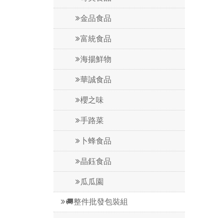
金品食品
富統食品
海揚鮮物
華誠食品
櫻之味
手路菜
卜蜂食品
晶鈺食品
瓜瓜園
🚚整件批發包裝組