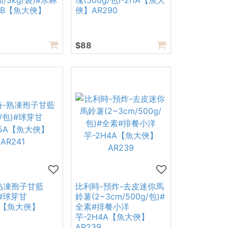
顆/3kg/袋)#水林
塊(500g/包)-2I1A【魚大
C2B【魚大俠】
俠】AR290
$88
熟凍孢子甘藍
比利時-預炸-去皮迷你馬
)#球芽甘
鈴薯(2~3cm/500g/包)#
A【魚大俠】
全素#排餐小洋
芋-2H4A【魚大俠】
AR239