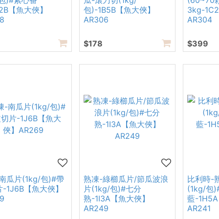
g/包)#紫心番
瓜-滾刀切(1kg/
(60~70
F2B【魚大俠】
包)-1B5B【魚大俠】
3kg-1
8
AR306
AR304
$178
$399
南瓜片(1kg/包)#帶
熟凍-綠櫛瓜片/節瓜波浪
比利時-
-1J6B【魚大俠】
片(1kg/包)#七分
(1kg/包
9
熟-1I3A【魚大俠】
藍-1H5
AR249
AR241