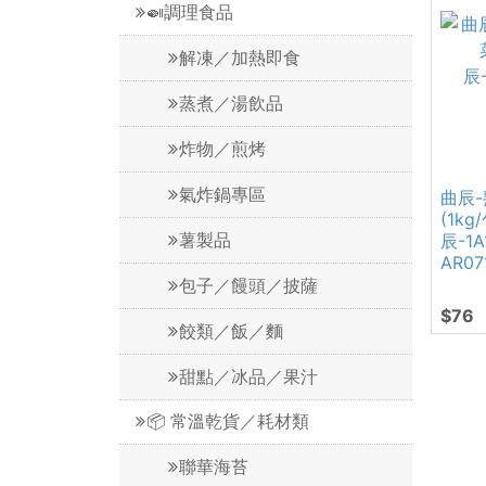
🍛調理食品
解凍／加熱即食
蒸煮／湯飲品
炸物／煎烤
氣炸鍋專區
曲辰
(1kg
薯製品
辰-1
AR07
包子／饅頭／披薩
$76
餃類／飯／麵
甜點／冰品／果汁
📦 常溫乾貨／耗材類
聯華海苔